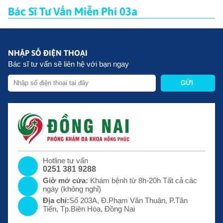
Bác Sĩ Tư Vấn Miễn Phí 03a
NHẬP SỐ ĐIỆN THOẠI
Bác sĩ tư vấn sẽ liên hệ với bạn ngay
GỬI
Hotline tư vấn
0251 381 9288
Giờ mở cửa:
Khám bệnh từ 8h-20h Tất cả các
ngày (không nghỉ)
Địa chỉ:
Số 203A, Đ.Phạm Văn Thuận, P.Tân
Tiến, Tp.Biên Hòa, Đồng Nai