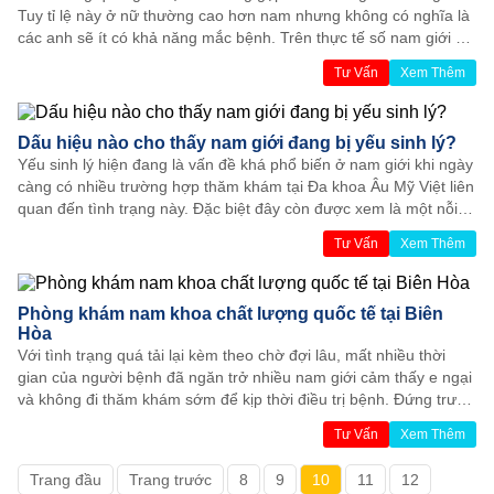
Tuy tỉ lệ này ở nữ thường cao hơn nam nhưng không có nghĩa là
các anh sẽ ít có khả năng mắc bệnh. Trên thực tế số nam giới bị
bệnh đang ngày càng tăng lên theo thời gian, nên hôm nay các
Tư Vấn
Xem Thêm
bác sĩ chuyên khoa nam khoa của Đa khoa Âu Mỹ Việt sẽ cung
cấp cho mọi người những dấu hiệu cho thấy nam giới đang bị
viêm bàng quang để kịp thời đi điều trị.
Dấu hiệu nào cho thấy nam giới đang bị yếu sinh lý?
Yếu sinh lý hiện đang là vấn đề khá phổ biến ở nam giới khi ngày
càng có nhiều trường hợp thăm khám tại Đa khoa Âu Mỹ Việt liên
quan đến tình trạng này. Đặc biệt đây còn được xem là một nỗi
phiền muộn cho các anh khi hạnh phúc đôi lứa có nguy cơ tan
Tư Vấn
Xem Thêm
vỡ. Do đó, các bác sĩ phòng khám nhận thấy cần phải thông tin
thêm về dấu hiệu yếu sinh lý nhằm giúp người bệnh kịp thời đi
thăm khám điều trị.
Phòng khám nam khoa chất lượng quốc tế tại Biên
Hòa
Với tình trạng quá tải lại kèm theo chờ đợi lâu, mất nhiều thời
gian của người bệnh đã ngăn trở nhiều nam giới cảm thấy e ngại
và không đi thăm khám sớm để kịp thời điều trị bệnh. Đứng trước
thực trạng đó, ban lãnh đạo quyết định thành lập phòng khám Đa
Tư Vấn
Xem Thêm
khoa Âu Mỹ Việt với mong muốn đáp ứng nhu cầu khám chữa
bệnh nói chung và nam khoa nói riêng tại khu vực Biên Hòa –
Trang đầu
Trang trước
8
9
10
11
12
Đồng Nai với chất lượng quốc tế.