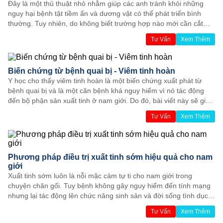
Đây là một thủ thuật nhỏ nhằm giúp các anh tránh khỏi những
nguy hại bệnh tật tiềm ẩn và dương vật có thể phát triển bình
thường. Tuy nhiên, do không biết trường hợp nào mới cần cắt
bao quy đầu hoặc dương vật trông như thế nào sau đó đã khiến
Tư Vấn
Xem Thêm
nhiều nam giới hoang mang, lo lắng. Do đó, các bác sĩ chuyên
khoa Đa khoa Âu Mỹ Việt sẽ chia sẻ với mọi người một số thông
tin bổ ích và hình ảnh trước và sau khi cắt bao quy đầu.
Biến chứng từ bệnh quai bị - Viêm tinh hoàn
Y học cho thấy viêm tinh hoàn là một biến chứng xuất phát từ
bệnh quai bị và là một căn bệnh khá nguy hiểm vì nó tác động
đến bộ phận sản xuất tinh ở nam giới. Do đó, bài viết này sẽ giúp
mọi người hiểu thêm về biến chứng từ bệnh quai bị - viêm tinh
Tư Vấn
Xem Thêm
hoàn cũng như cách điều trị hiệu quả bệnh.
Phương pháp điều trị xuất tinh sớm hiệu quả cho nam
giới
Xuất tinh sớm luôn là nỗi mặc cảm tự ti cho nam giới trong
chuyện chăn gối. Tuy bệnh không gây nguy hiểm đến tính mạng
nhưng lại tác động lên chức năng sinh sản và đời sống tình dục
của các anh. Vì vậy bên cạnh việc tìm hiểu nguyên nhân, triệu
Tư Vấn
Xem Thêm
chứng - tác hại của bệnh thì phương pháp điều trị xuất tinh sớm