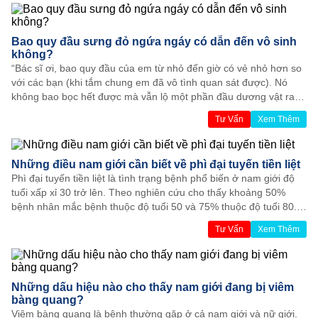
hiệu quả cho nam giới cũng là điều được mọi người quan tâm.
Bao quy đầu sưng đỏ ngứa ngáy có dẫn đến vô sinh
không?
“Bác sĩ ơi, bao quy đầu của em từ nhỏ đến giờ có vẻ nhỏ hơn so
với các bạn (khi tắm chung em đã vô tình quan sát được). Nó
không bao bọc hết được mà vẫn lộ một phần đầu dương vật ra
ngoài. Dạo gần đây em thấy hơi ngứa ở ‘chỗ đó’và lớp da bao
Tư Vấn
Xem Thêm
quy đầu sưng đỏ lên rất đau và khó chịu. Em chỉ mới 18 tuổi thôi
và rất hoang mang không biết mình bị như vậy thì có vô sinh
không bác sĩ? Mong bác sĩ giải đáp sớm giúp em.”
Những điều nam giới cần biết về phì đại tuyến tiền liệt
Phì đại tuyến tiền liệt là tình trạng bệnh phổ biến ở nam giới độ
tuổi xấp xỉ 30 trở lên. Theo nghiên cứu cho thấy khoảng 50%
bệnh nhân mắc bệnh thuộc độ tuổi 50 và 75% thuộc độ tuổi 80.
Do đó từ bây giờ dù còn trẻ hay đã già thì mọi người cũng cần
Tư Vấn
Xem Thêm
biết tổng quan về bệnh để kịp thời phát hiện nguy cơ tiềm ẩn và
sớm chữa trị.
Những dấu hiệu nào cho thấy nam giới đang bị viêm
bàng quang?
Viêm bàng quang là bệnh thường gặp ở cả nam giới và nữ giới.