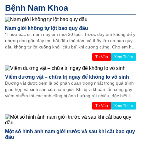
Bệnh Nam Khoa
Nam giới không tự lột bao quy đầu
“Thưa bác sĩ, năm nay em mới 20 tuổi. Trước đây em không để ý
nhưng dạo gần đây em bắt đầu thủ dâm và thấy lớp da bao quy
đầu không tự lột xuống khỏi ‘cậu bé’ khi cương cứng. Cho em hỏi
như vậy thì có sao không? Nguyên nhân do đâu và có cần phải đi
Tư Vấn
Xem Thêm
điều trị không? Em xin cảm ơn.”
Viêm dương vật – chữa trị ngay để không lo vô sinh
Dương vật được xem là bộ phận quan trọng nhất trong quá trình
giao hợp và sinh sản của nam giới. Khi bị vi khuẩn tấn công gây
viêm nhiễm thì các anh cũng bị ảnh hưởng rất nhiều, đặc biệt là
nguy cơ vô sinh – hiếm muộn. Do đó, thông tin về viêm dương
Tư Vấn
Xem Thêm
vật, đặc biệt là cách chữa trị thế nào là vấn đề được nhiều nam
giới quan tâm.
Một số hình ảnh nam giới trước và sau khi cắt bao quy
đầu