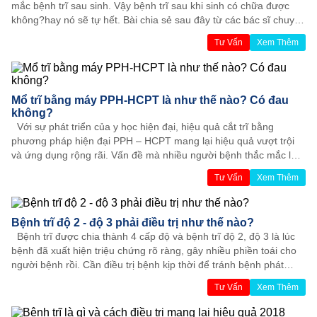
mắc bệnh trĩ sau sinh. Vậy bệnh trĩ sau khi sinh có chữa được
không?hay nó sẽ tự hết. Bài chia sẻ sau đây từ các bác sĩ chuyên
khoa của Đa khoa Âu Mỹ Việt sẽ giúp các bạn giải đáp mối băn
Tư Vấn
Xem Thêm
khoăn này.
Mổ trĩ bằng máy PPH-HCPT là như thế nào? Có đau
không?
Với sự phát triển của y học hiện đại, hiệu quả cắt trĩ bằng
phương pháp hiện đại PPH – HCPT mang lại hiệu quả vượt trội
và ứng dụng rộng rãi. Vấn đề mà nhiều người bệnh thắc mắc là
mổ trĩ bằng máy PPH-HCPT là như thế nào? Để hiểu rõ vấn đề
Tư Vấn
Xem Thêm
này, mời bạn đọc theo dõi bài viết sau.
Bệnh trĩ độ 2 - độ 3 phải điều trị như thế nào?
Bệnh trĩ được chia thành 4 cấp độ và bệnh trĩ độ 2, độ 3 là lúc
bệnh đã xuất hiện triệu chứng rõ ràng, gây nhiều phiền toái cho
người bệnh rồi. Cần điều trị bệnh kịp thời để tránh bệnh phát
triển nặng hơn, gây hoại tử hậu môn, thậm chí đe dọa đến tính
Tư Vấn
Xem Thêm
mạng. Vậy bệnh trĩ độ 2 - độ 3 phải điều trị như thế nào? Hãy
cùng bác sĩ Phòng Khám Đa Khoa Âu Mỹ Việt tìm hiểu trong bài