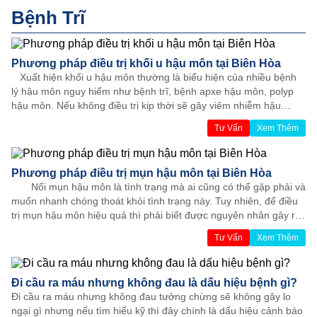
Bệnh Trĩ
Phương pháp điều trị khối u hậu môn tại Biên Hòa
Xuất hiện khối u hậu môn thường là biểu hiện của nhiều bệnh
lý hậu môn nguy hiểm như bệnh trĩ, bệnh apxe hậu môn, polyp
hậu môn. Nếu không điều trị kịp thời sẽ gây viêm nhiễm hậu
môn, lở loét hậu môn, phiền phức sinh hoạt hàng ngày và rối
Tư Vấn
Xem Thêm
loạn chức năng của hậu môn. Vậy phương pháp nào điều trị khối
u hậu môn tại Biên Hòa hiệu quả. Câu trả lời đã có trong bài viết
sau.
Phương pháp điều trị mụn hậu môn tại Biên Hòa
Nổi mụn hậu môn là tình trạng mà ai cũng có thể gặp phải và
muốn nhanh chóng thoát khỏi tình trạng này. Tuy nhiên, để điều
trị mụn hậu môn hiệu quả thì phải biết được nguyên nhân gây ra,
bệnh tình từng người, từ đó mới áp dụng phác đồ thích hợp.
Tư Vấn
Xem Thêm
Đi cầu ra máu nhưng không đau là dấu hiệu bệnh gì?
Đi cầu ra máu nhưng không đau tưởng chừng sẽ không gây lo
ngại gì nhưng nếu tìm hiểu kỹ thì đây chính là dấu hiệu cảnh báo