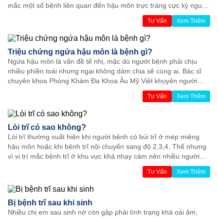
mắc một số bệnh liên quan đến hậu môn trực tràng cực kỳ nguy
hiểm. Chính vì thế, khi thấy mình có triệu chứng đi cầu ra máu
Tư Vấn
Xem Thêm
nhưng không đau thì người bệnh không nên chủ quan.
Triệu chứng ngứa hậu môn là bệnh gì?
Ngứa hậu môn là vấn đề tế nhị, mặc dù người bệnh phải chịu
nhiều phiền toái nhưng ngại không dám chia sẽ cùng ai. Bác sĩ
chuyên khoa Phòng Khám Đa Khoa Âu Mỹ Việt khuyên người
bệnh không nên quá chủ quan, bởi ngứa hậu môn không chỉ đơn
Tư Vấn
Xem Thêm
giản là vệ sinh không sạch sẽ mà còn là triệu chứng của nhiều
bệnh lý vùng hậu môn nguy hiểm.
Lòi trĩ có sao không?
Lòi trĩ thường xuất hiện khi người bệnh có búi trĩ ở mép miệng
hậu môn hoặc khi bệnh trĩ nội chuyển sang độ 2,3,4. Thế nhưng
vì vị trí mắc bệnh trĩ ở khu vực khá nhạy cảm nên nhiều người
bệnh e ngại không dám đi khám và tự hỏi không biết lòi trĩ có sao
Tư Vấn
Xem Thêm
không?
Bị bệnh trĩ sau khi sinh
Nhiều chị em sau sinh nở còn gặp phải tình trạng khá oái ăm,