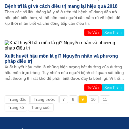
viết sau.
Bệnh trĩ là gì và cách điều trị mang lại hiệu quả 2018
Theo các số liệu thống kê y tế ở trên thì bệnh trĩ đang dần trở
nên phổ biến hơn, vì thế nên mọi người cần nắm rõ về bệnh để
kịp thời nhận biết và chủ động tiếp cận điều trị.
Tư Vấn
Xem Thêm
Xuất huyết hậu môn là gì? Nguyên nhân và phương
pháp điều trị
Xuất huyết hậu môn là những hiện tượng bất thường của đường
hậu môn trực tràng. Tuy nhiên nếu người bệnh chỉ quan sát bằng
mắt thường thì rất khó để phân biệt được đây là bệnh gì. Vì thế,
tìm hiểu nguyên nhân và phương pháp điều trị xuất huyết hậu
Tư Vấn
Xem Thêm
môn là những kiến thức vô cùng hữu ích.
Trang đầu
Trang trước
7
8
9
10
11
Trang kế
Trang cuối