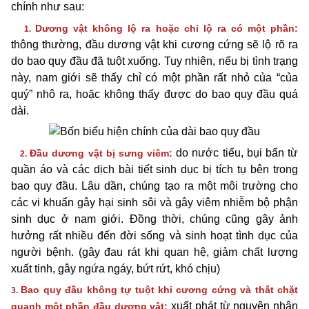
chính như sau:
Dương vật không lộ ra hoặc chỉ lộ ra có một phần:
1.
thông thường, đầu dương vật khi cương cứng sẽ lộ rõ ra
do bao quy đầu đã tuột xuống. Tuy nhiên, nếu bị tình trạng
này, nam giới sẽ thấy chỉ có một phần rất nhỏ của “của
quý” nhô ra, hoặc không thấy được do bao quy đầu quá
dài.
do nước tiểu, bụi bẩn từ
Đầu dương vật bị sưng viêm:
2.
quần áo và các dịch bài tiết sinh dục bị tích tụ bên trong
bao quy đầu. Lâu dần, chúng tạo ra một môi trường cho
các vi khuẩn gây hại sinh sôi và gây viêm nhiễm bộ phận
sinh dục ở nam giới. Đồng thời, chúng cũng gây ảnh
hưởng rất nhiều đến đời sống và sinh hoạt tình dục của
người bệnh. (gây đau rát khi quan hệ, giảm chất lượng
xuất tinh, gây ngứa ngáy, bứt rứt, khó chịu)
Bao quy đầu không tự tuột khi cương cứng và thắt chặt
3.
xuất phát từ nguyên nhân
quanh một phần đầu dương vật: