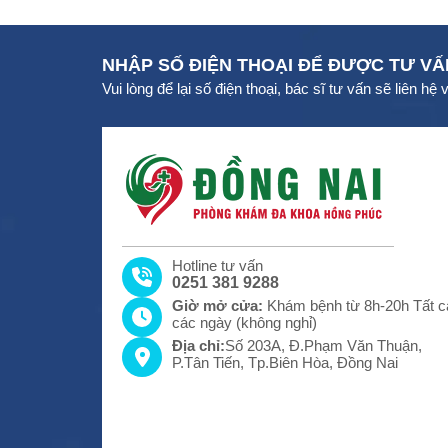
NHẬP SỐ ĐIỆN THOẠI ĐỂ ĐƯỢC TƯ VẤ
Vui lòng để lại số điện thoại, bác sĩ tư vấn sẽ liên hệ
Hotline tư vấn
0251 381 9288
Giờ mở cửa:
Khám bệnh từ 8h-20h Tất c
các ngày (không nghỉ)
Địa chỉ:
Số 203A, Đ.Phạm Văn Thuận,
P.Tân Tiến, Tp.Biên Hòa, Đồng Nai