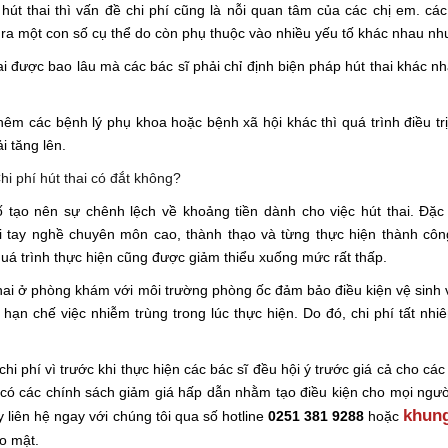
t thai thì vấn đề chi phí cũng là nỗi quan tâm của các chị em. các
ra một con số cụ thể do còn phụ thuộc vào nhiều yếu tố khác nhau nh
ai được bao lâu mà các bác sĩ phải chỉ định biện pháp hút thai khác n
hêm các bệnh lý phụ khoa hoặc bệnh xã hội khác thì quá trình điều tr
i tăng lên.
 tạo nên sự chênh lệch về khoảng tiền dành cho việc hút thai. Đặc 
ới tay nghề chuyên môn cao, thành thạo và từng thực hiện thành cô
uá trình thực hiện cũng được giảm thiểu xuống mức rất thấp.
thai ở phòng khám với môi trường phòng ốc đảm bảo điều kiện vệ sinh v
à hạn chế việc nhiễm trùng trong lúc thực hiện. Do đó, chi phí tất nhi
 phí vì trước khi thực hiện các bác sĩ đều hội ý trước giá cả cho các
có các chính sách giảm giá hấp dẫn nhằm tạo điều kiện cho mọi ngư
khung
ãy liên hệ ngay với chúng tôi qua số hotline
0251 381 9288
hoặc
o mật.