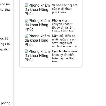
p có ưu
Vì sao các chị em
cần phải khám
ho thai
phụ khoa?
Phòng khám
chuyên khoa trĩ
tốt uy tín tại Biên
Hòa – Đồng Nai
Năm dấu hiệu tự
ọc tiên
nhiên giúp chị em
sớm nhận biết
óng (10
mình đang có thai
g, dịch
Địa chỉ khám nam
khoa uy tín nhất
hiện nay tại Biên
Hòa
ĩ phòng