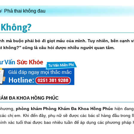
n
Phá thai không đau
t Không?
ịnh mà buộc phải bỏ đi giọt máu của mình. Tuy nhiên, bên cạnh v
đắt không?” cũng là câu hỏi được nhiều người quan tâm.
ÁM ĐA KHOA HỒNG PHÚC
 phương,
phòng khám
Phòng Khám Đa Khoa Hồng Phúc
hiện đang
ừ các chị em. Khi đến đây, phụ nữ sẽ được các bác sĩ hàng đầu trong l
hính xác tuổi thai được bao nhiêu tuần để áp dụng các phương pháp h