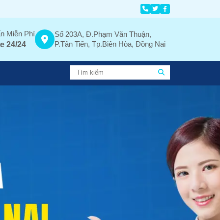
n Miễn Phí
Số 203A, Đ.Phạm Văn Thuận,
P.Tân Tiến, Tp.Biên Hòa, Đồng Nai
e 24/24