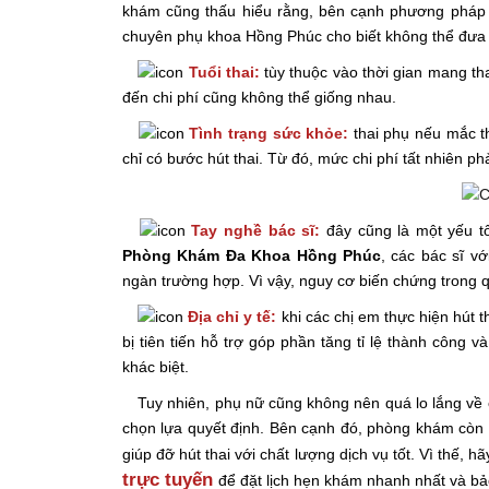
khám cũng thấu hiểu rằng, bên cạnh phương pháp hú
chuyên phụ khoa Hồng Phúc cho biết không thể đưa 
Tuổi thai:
tùy thuộc vào thời gian mang th
đến chi phí cũng không thể giống nhau.
Tình trạng sức khỏe:
thai phụ nếu mắc t
chỉ có bước hút thai. Từ đó, mức chi phí tất nhiên phả
Tay nghề bác sĩ:
đây cũng là một yếu tố
Phòng Khám Đa Khoa Hồng Phúc
, các bác sĩ v
ngàn trường hợp. Vì vậy, nguy cơ biến chứng trong q
Địa chỉ y tế:
khi các chị em thực hiện hút 
bị tiên tiến hỗ trợ góp phần tăng tỉ lệ thành công v
khác biệt.
Tuy nhiên, phụ nữ cũng không nên quá lo lắng về chi
chọn lựa quyết định. Bên cạnh đó, phòng khám còn 
giúp đỡ hút thai với chất lượng dịch vụ tốt. Vì thế, h
trực tuyến
để đặt lịch hẹn khám nhanh nhất và bả