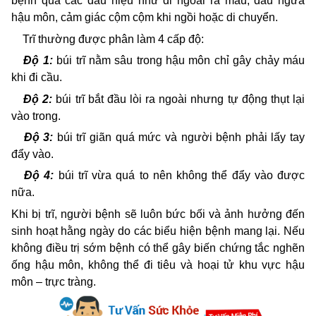
bệnh qua các dấu hiệu như đi ngoài ra máu, đau ngứa
hậu môn, cảm giác cộm cộm khi ngồi hoặc di chuyển.
Trĩ thường được phân làm 4 cấp độ:
Độ 1:
búi trĩ nằm sâu trong hậu môn chỉ gây chảy máu
khi đi cầu.
Độ 2:
búi trĩ bắt đầu lòi ra ngoài nhưng tự động thụt lại
vào trong.
Độ 3:
búi trĩ giãn quá mức và người bệnh phải lấy tay
đẩy vào.
Độ 4:
búi trĩ vừa quá to nên không thể đẩy vào được
nữa.
Khi bị trĩ, người bệnh sẽ luôn bức bối và ảnh hưởng đến
sinh hoạt hằng ngày do các biểu hiện bệnh mang lại. Nếu
không điều trị sớm bệnh có thể gây biến chứng tắc nghẽn
ống hậu môn, không thể đi tiêu và hoại tử khu vực hậu
môn – trực tràng.