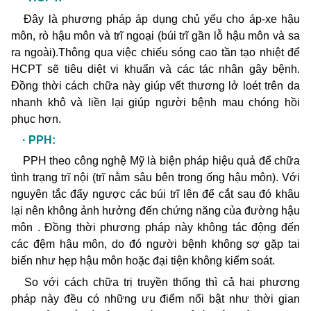
Đây là phương pháp áp dụng chủ yếu cho áp-xe hậu
môn, rò hậu môn và trĩ ngoại (búi trĩ gần lỗ hậu môn và sa
ra ngoài).Thông qua việc chiếu sóng cao tần tạo nhiệt để
HCPT sẽ tiêu diệt vi khuẩn và các tác nhân gây bệnh.
Đồng thời cách chữa này giúp vết thương lở loét trên da
nhanh khô và liền lại giúp người bệnh mau chóng hồi
phục hơn.
· PPH:
PPH theo công nghệ Mỹ là biện pháp hiệu quả để chữa
tình trạng trĩ nội (trĩ nằm sâu bên trong ống hậu môn). Với
nguyên tắc đẩy ngược các búi trĩ lên để cắt sau đó khâu
lại nên không ảnh hưởng đến chứng năng của đường hậu
môn . Đồng thời phương pháp này không tác động đến
các đệm hậu môn, do đó người bệnh không sợ gặp tai
biến như hẹp hậu môn hoặc đại tiện không kiểm soát.
So với cách chữa trị truyền thống thì cả hai phương
pháp này đều có những ưu điểm nổi bật như thời gian