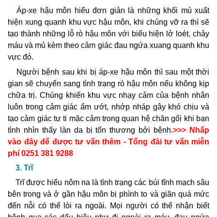
Áp-xe hậu môn hiểu đơn giản là những khối mủ xuất
hiện xung quanh khu vực hậu môn, khi chúng vỡ ra thì sẽ
tạo thành những lỗ rò hậu môn với biểu hiện lở loét, chảy
máu và mủ kèm theo cảm giác đau ngứa xuang quanh khu
vực đó.
Người bệnh sau khi bị áp-xe hậu môn thì sau một thời
gian sẽ chuyển sang tình trạng rò hậu môn nếu không kịp
chữa trị. Chúng khiến khu vực nhạy cảm của bệnh nhân
luôn trong cảm giác ẩm ướt, nhớp nháp gây khó chịu và
tạo cảm giác tự ti mặc cảm trong quan hệ chăn gối khi bạn
tình nhìn thấy làn da bị tổn thương bởi bệnh.
>>> Nhấp
vào đây để được tư vấn thêm
-
Tổng đài tư vấn miễn
phí 0251 381 9288
3. Trĩ
Trĩ được hiểu nôm na là tình trạng các búi tĩnh mạch sâu
bên trong và ở gần hậu môn bị phình to và giãn quá mức
đến nỗi có thể lòi ra ngoài. Mọi người có thể nhận biết