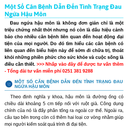
Một Số Căn Bệnh Dẫn Đến Tình Trạng Đau
Ngứa Hậu Môn
Đau ngứa hậu môn là không đơn giản chỉ là một
triệu chứng nhất thời nhưng nó còn là dấu hiệu cảnh
báo cho nhiều căn bệnh liên quan đến hoạt động đại
tiện của mọi người. Do đó tìm hiểu các căn bệnh có
liên quan đến biểu hiện này để sớm đi chữa trị, thoát
khỏi những phiền phức cho sức khỏe và cuộc sống là
điều cần thiết.
>>> Nhấp vào đây để được tư vấn thêm
-
Tổng đài tư vấn miễn phí 0251 381 9288
MỘT SỐ CĂN BỆNH DẪN ĐẾN TÌNH TRẠNG ĐAU
NGỨA HẬU MÔN
Theo định nghĩa y khoa, hậu môn là đường ống có
chiều dài khoảng 5 cm tiếp nối với ruột già. Công dụng
chính của nó là đẩy phân tống ra ngoài cơ thể. Ngoài ra,
cấu tạo bên trong còn có thêm hai loại cơ vòng nhằm giúp
mọi người kiểm soát quá trình đi đại tiện.