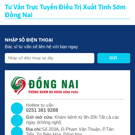
Tư Vấn Trực Tuyến Điều Trị Xuất Tinh Sớm
Đồng Nai
NHẬP SỐ ĐIỆN THOẠI
Bác sĩ tư vấn sẽ liên hệ với bạn ngay
GỬI
Hotline tư vấn
0251 381 9288
Giờ mở cửa:
Khám bệnh từ 8h-20h Tất cả các
ngày (không nghỉ)
Địa chỉ:
Số 203A, Đ.Phạm Văn Thuận, P.Tân
Tiến, Tp.Biên Hòa, Đồng Nai