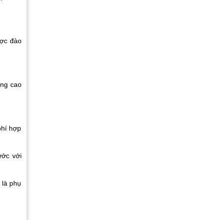
ược đào
âng cao
phí hợp
ước với
 là phụ