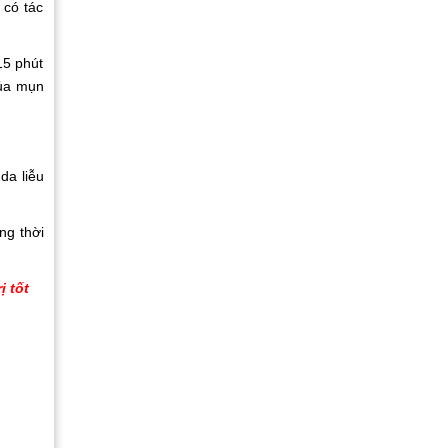
 có tác
15 phút
của mụn
da liễu
ng thời
ị tốt