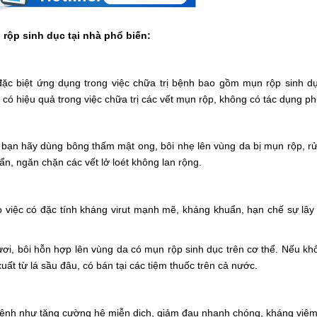
 rộp sinh dục tại nhà phổ biến:
ặc biệt ứng dụng trong việc chữa trị bệnh bao gồm mụn rộp sinh d
có hiệu quả trong việc chữa trị các vết mụn rộp, không có tác dụng ph
bạn hãy dùng bông thấm mật ong, bôi nhẹ lên vùng da bị mụn rộp, r
n, ngăn chặn các vết lở loét không lan rộng.
iệc có đặc tính kháng virut mạnh mẽ, kháng khuẩn, hạn chế sự lây 
ơi, bôi hỗn hợp lên vùng da có mụn rộp sinh dục trên cơ thể. Nếu kh
uất từ lá sầu đâu, có bán tại các tiệm thuốc trên cả nước.
bệnh như tăng cường hệ miễn dịch, giảm đau nhanh chóng, kháng viêm 