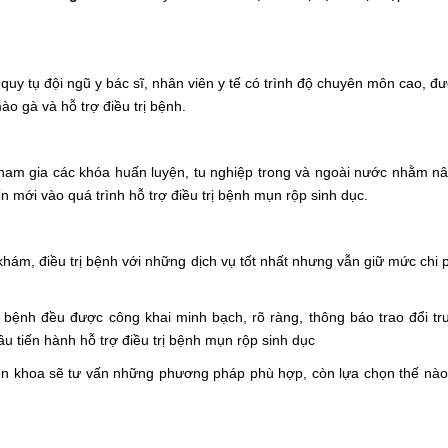
 quy tụ đội ngũ y bác sĩ, nhân viên y tế có trình độ chuyên môn cao, đ
o gà và hỗ trợ điều trị bệnh.
m gia các khóa huấn luyện, tu nghiệp trong và ngoài nước nhằm n
 mới vào quá trình hỗ trợ điều trị bệnh mụn rộp sinh dục.
m, điều trị bệnh với những dịch vụ tốt nhất nhưng vẫn giữ mức chi 
bệnh đều được công khai minh bạch, rõ ràng, thông báo trao đổi tr
ầu tiến hành hỗ trợ điều trị bệnh mụn rộp sinh dục
 khoa sẽ tư vấn những phương pháp phù hợp, còn lựa chọn thế nào