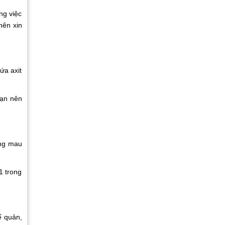
ng việc
nên xin
ứa axit
Bạn nên
ơng mau
1 trong
ế quản,