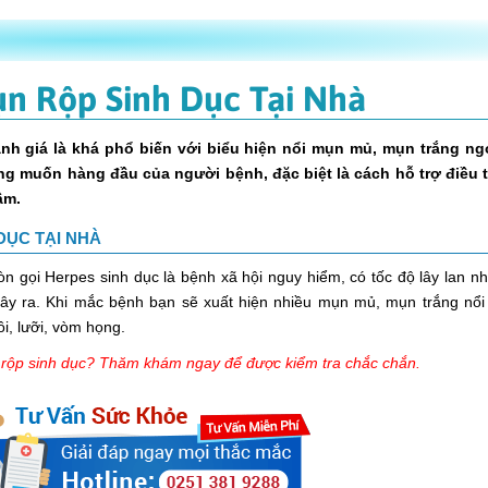
ụn Rộp Sinh Dục Tại Nhà
nh giá là khá phổ biến với biểu hiện nổi mụn mủ, mụn trắng ngo
ong muốn hàng đầu của người bệnh, đặc biệt là
cách hỗ trợ điều 
âm.
DỤC TẠI NHÀ
n gọi Herpes sinh dục là bệnh xã hội nguy hiểm, có tốc độ lây lan n
 gây ra. Khi mắc bệnh bạn sẽ xuất hiện nhiều mụn mủ, mụn trắng nổi 
i, lưỡi, vòm họng.
rộp sinh dục? Thăm khám ngay để được kiểm tra chắc chắn.