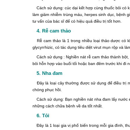
Cách sử dụng: cúc dại kết hợp cùng thuốc bôi có k
làm giảm nhiễm trùng máu, herpes sinh dục, bệnh gi
tư vấn của bác sĩ để có hiệu quả điều trị tốt hơn.
4. Rễ cam thảo
Rễ cam thảo là 1 trong nhiều loại thảo dược có kh
glycyrrhizic, có tác dụng tiêu diệt virut mụn rộp và 
Cách sử dụng : Nghiền nát rễ cam thảo thành bột, t
bôi hỗn hợp vào buổi tối hoặc ban đêm trước khi đi n
5. Nha đam
Đây là loại cây thường được sử dụng để điều trị m
chóng phục hồi.
Cách sử dụng: Bạn nghiền nát nha đam lấy nước ép,
những cách chữa bệnh về da tốt nhất.
6. Tỏi
Đây là 1 loại gia vị phổ biến trong mỗi gia đình, 