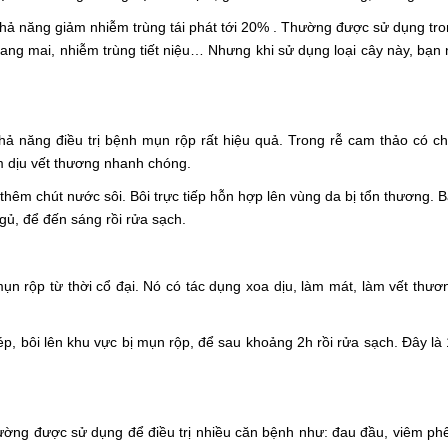
hả năng giảm nhiễm trùng tái phát tới 20% . Thường được sử dụng tro
ang mai, nhiễm trùng tiết niệu… Nhưng khi sử dụng loại cây này, bạn 
ả năng điều trị bệnh mụn rộp rất hiệu quả. Trong rễ cam thảo có ch
làm dịu vết thương nhanh chóng.
hêm chút nước sôi. Bôi trực tiếp hỗn hợp lên vùng da bị tổn thương. 
gủ, để đến sáng rồi rửa sạch.
ụn rộp từ thời cổ đại. Nó có tác dụng xoa dịu, làm mát, làm vết thư
 bôi lên khu vực bị mụn rộp, để sau khoảng 2h rồi rửa sạch. Đây là 
thường được sử dụng để điều trị nhiều căn bệnh như: đau đầu, viêm ph