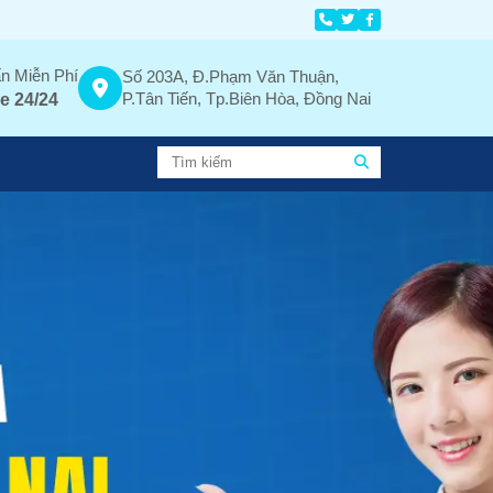
n Miễn Phí
Số 203A, Đ.Phạm Văn Thuận,
P.Tân Tiến, Tp.Biên Hòa, Đồng Nai
e 24/24