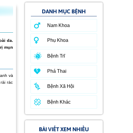
DANH MỤC BỆNH
Nam Khoa
Phụ Khoa
ài da.
trị mụn
Bệnh Trĩ
Phá Thai
hanh và
rải rác
Bệnh Xã Hội
Bệnh Khác
BÀI VIẾT XEM NHIỀU