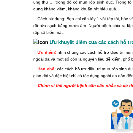
ung thư … trong đó có mụn rộp sinh dục. Trong tỏi c
dụng kháng viêm, kháng khuẩn rất hiệu quả.
Cách sử dụng: Bạn chỉ cần lấy 1 vài tép tỏi, bóc vỏ
rồi rửa sạch bằng nước ấm. Người bệnh chia ra lặp
rộp sẽ biến mất.
Ưu khuyết điểm của các cách hỗ trợ
Ưu điểm:
nhìn chung các cách hỗ trợ điều trị mụn 
ngoài da và một số còn là nguyên liệu dễ kiếm, phổ b
Hạn chế:
các cách hỗ trợ điều trị mụn rộp sinh d
gian dài và đặc biệt chỉ có tác dụng ngoài da dẫn đến
Chính vì thế người bệnh cần cân nhắc và có th