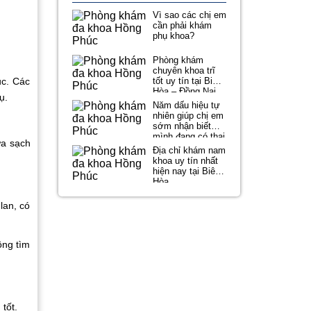
Vì sao các chị em
cần phải khám
phụ khoa?
Phòng khám
chuyên khoa trĩ
ục. Các
tốt uy tín tại Biên
Hòa – Đồng Nai
ụ.
Năm dấu hiệu tự
nhiên giúp chị em
sớm nhận biết
mình đang có thai
ửa sạch
Địa chỉ khám nam
khoa uy tín nhất
hiện nay tại Biên
Hòa
lan, có
ông tìm
tốt.