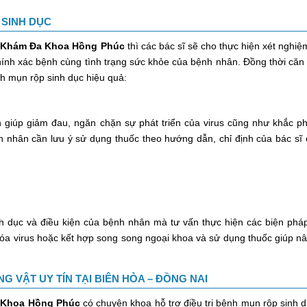
 SINH DỤC
 Khám Đa Khoa Hồng Phúc
thì các bác sĩ sẽ cho thực hiện xét nghiệ
hính xác bệnh cùng tình trạng sức khỏe của bệnh nhân. Đồng thời căn
nh mụn rộp sinh dục hiệu quả:
 giúp giảm đau, ngăn chặn sự phát triển của virus cũng như khắc p
nh nhân cần lưu ý sử dụng thuốc theo hướng dẫn, chỉ định của bác sĩ
dục và điều kiện của bệnh nhân mà tư vấn thực hiện các biện phá
ệu hóa virus hoặc kết hợp song song ngoại khoa và sử dụng thuốc giúp n
NG VẬT UY TÍN TẠI BIÊN HÒA – ĐỒNG NAI
 Khoa Hồng Phúc
có chuyên khoa hỗ trợ điều trị bệnh mụn rộp sinh 