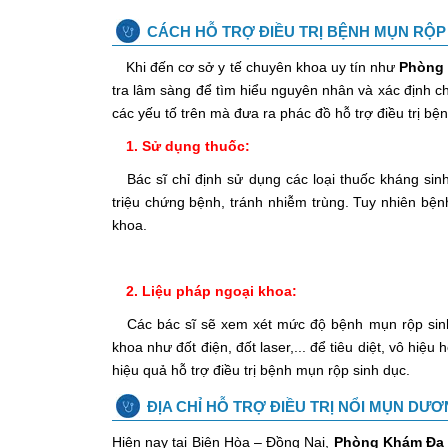
CÁCH HỖ TRỢ ĐIỀU TRỊ BỆNH MỤN RỘP
Khi đến cơ sở y tế chuyên khoa uy tín như
Phòng
tra lâm sàng để tìm hiểu nguyên nhân và xác định c
các yếu tố trên mà đưa ra phác đồ hỗ trợ điều trị bệ
1. Sử dụng thuốc:
Bác sĩ chỉ định sử dụng các loại thuốc kháng sinh
triệu chứng bệnh, tránh nhiễm trùng. Tuy nhiên bệ
khoa.
2. Liệu pháp ngoại khoa:
Các bác sĩ sẽ xem xét mức độ bệnh mụn rộp sinh 
khoa như đốt điện, đốt laser,... để tiêu diệt, vô hi
hiệu quả hỗ trợ điều trị bệnh mụn rộp sinh dục.
ĐỊA CHỈ HỖ TRỢ ĐIỀU TRỊ NỔI MỤN DƯƠ
Hiện nay tại Biên Hòa – Đồng Nai,
Phòng Khám Đa