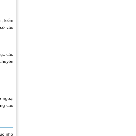
m, kiểm
 cứ vào
hục các
 chuyên
p ngoại
âng cao
dục nhờ