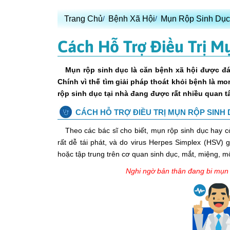
Trang Chủ
Bệnh Xã Hội
Mụn Rộp Sinh Dục
Cách Hỗ Trợ Điều Trị M
Mụn rộp sinh dục
là căn bệnh xã hội được đá
Chính vì thế tìm giải pháp thoát khỏi bệnh là m
rộp sinh dục tại nhà
đang được rất nhiều quan t
CÁCH HỖ TRỢ ĐIỀU TRỊ MỤN RỘP SINH 
Theo các bác sĩ cho biết, mụn rộp sinh dục hay cò
rất dễ tái phát, và do virus Herpes Simplex (HSV)
hoặc tập trung trên cơ quan sinh dục, mắt, miệng, mô
Nghi ngờ bản thân đang bi mụn 