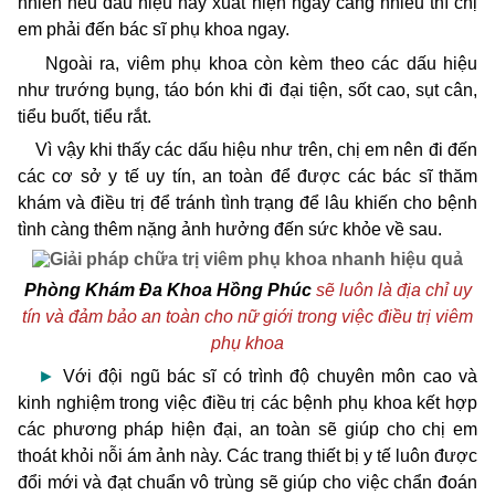
nhiên nếu dấu hiệu này xuất hiện ngày càng nhiều thì chị
em phải đến bác sĩ phụ khoa ngay.
Ngoài ra, viêm phụ khoa còn kèm theo các dấu hiệu
như trướng bụng, táo bón khi đi đại tiện, sốt cao, sụt cân,
tiểu buốt, tiểu rắt.
Vì vậy khi thấy các dấu hiệu như trên, chị em nên đi đến
các cơ sở y tế uy tín, an toàn để được các bác sĩ thăm
khám và điều trị để tránh tình trạng để lâu khiến cho bệnh
tình càng thêm nặng ảnh hưởng đến sức khỏe về sau.
Phòng Khám Đa Khoa Hồng Phúc
sẽ luôn là địa chỉ uy
tín và đảm bảo an toàn cho nữ giới trong việc điều trị viêm
phụ khoa
►
Với đội ngũ bác sĩ có trình độ chuyên môn cao và
kinh nghiệm trong việc điều trị các bệnh phụ khoa kết hợp
các phương pháp hiện đại, an toàn sẽ giúp cho chị em
thoát khỏi nỗi ám ảnh này. Các trang thiết bị y tế luôn được
đổi mới và đạt chuẩn vô trùng sẽ giúp cho việc chẩn đoán