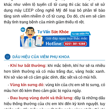
khác như viêm lộ tuyến cổ tử cung thì các bác sĩ sẽ sử
dụng máy LEEP công nghệ Mỹ để loại bỏ phần tế bào
tăng sinh viêm nhiễm ở cổ tử cung. Do đó, chị em sẽ cảm
thấy tình trạng bệnh của mình giảm thiểu rõ rệt.
DẤU HIỆU CỦA VIÊM PHỤ KHOA
-
Khí hư bất thường:
khi mắc bệnh, khí hư sẽ ra nhiều
hơn bình thường và có màu trắng đục, vàng hoặc xanh.
Khi sờ vào sẽ có cảm giác dính, đặc sệt và có mùi hôi.
-
Vùng kín sưng đỏ:
vùng kín của chị em sẽ bị sưng, có
màu hơi đỏ kèm theo cảm giác bị ngứa ngáy.
-
Đau bụng vùng dưới và thắt lưng:
đây là những dấu
hiệu thông thường của chị em khi đến kỳ kinh nguyệt. tuy